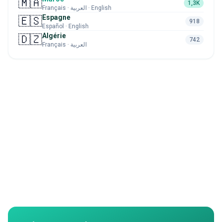
🇲🇦
1,3K
Français · العربية · English
Espagne
🇪🇸
918
Español · English
Algérie
🇩🇿
742
Français · العربية