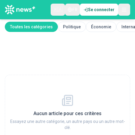
🇲🇦
FR
Se connecter
Toutes les catégories
Politique
Économie
Interna
Aucun article pour ces critères
Essayez une autre catégorie, un autre pays ou un autre mot-
clé.