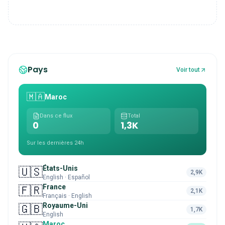
Pays
Voir tout
🇲🇦
Maroc
Dans ce flux
Total
0
1,3K
Sur les dernières 24h
États-Unis
🇺🇸
2,9K
English · Español
France
🇫🇷
2,1K
Français · English
Royaume-Uni
🇬🇧
1,7K
English
Maroc