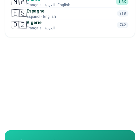
🇲🇦
1,3K
Français · العربية · English
Espagne
🇪🇸
918
Español · English
Algérie
🇩🇿
742
Français · العربية