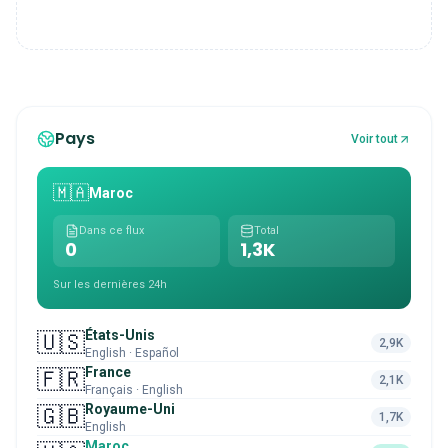
Pays
Voir tout
🇲🇦
Maroc
Dans ce flux
Total
0
1,3K
Sur les dernières 24h
États-Unis
🇺🇸
2,9K
English · Español
France
🇫🇷
2,1K
Français · English
Royaume-Uni
🇬🇧
1,7K
English
Maroc