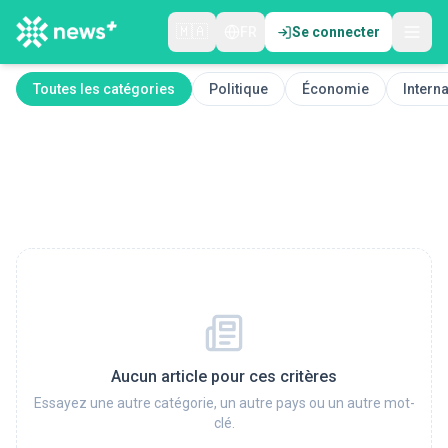
🇲🇦
FR
Se connecter
Toutes les catégories
Politique
Économie
Interna
Aucun article pour ces critères
Essayez une autre catégorie, un autre pays ou un autre mot-
clé.