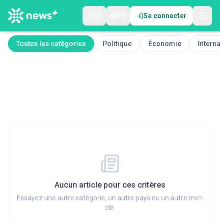
🇲🇦
FR
Se connecter
Toutes les catégories
Politique
Économie
Interna
Aucun article pour ces critères
Essayez une autre catégorie, un autre pays ou un autre mot-
clé.