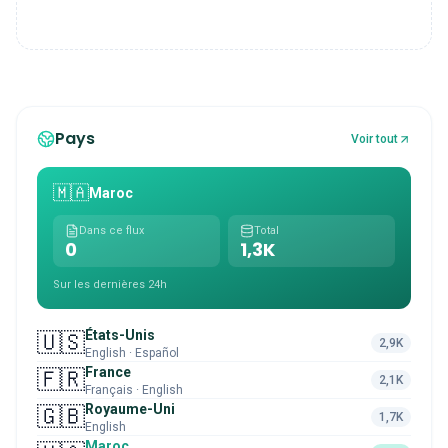
Pays
Voir tout
🇲🇦
Maroc
Dans ce flux
Total
0
1,3K
Sur les dernières 24h
États-Unis
🇺🇸
2,9K
English · Español
France
🇫🇷
2,1K
Français · English
Royaume-Uni
🇬🇧
1,7K
English
Maroc