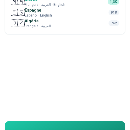
🇲🇦
1,3K
Français · العربية · English
Espagne
🇪🇸
918
Español · English
Algérie
🇩🇿
742
Français · العربية