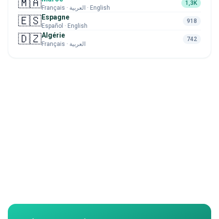
🇲🇦
1,3K
Français · العربية · English
Espagne
🇪🇸
918
Español · English
Algérie
🇩🇿
742
Français · العربية