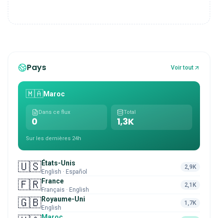
Pays
Voir tout
🇲🇦
Maroc
Dans ce flux
Total
0
1,3K
Sur les dernières 24h
États-Unis
🇺🇸
2,9K
English · Español
France
🇫🇷
2,1K
Français · English
Royaume-Uni
🇬🇧
1,7K
English
Maroc