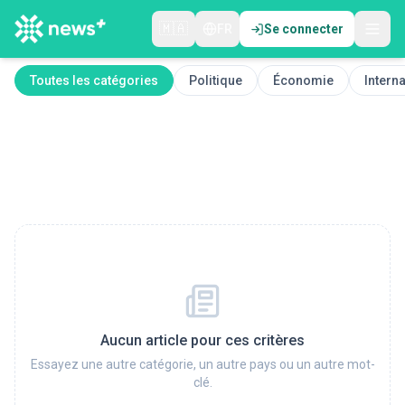
🇲🇦
FR
Se connecter
Toutes les catégories
Politique
Économie
Interna
Aucun article pour ces critères
Essayez une autre catégorie, un autre pays ou un autre mot-
clé.