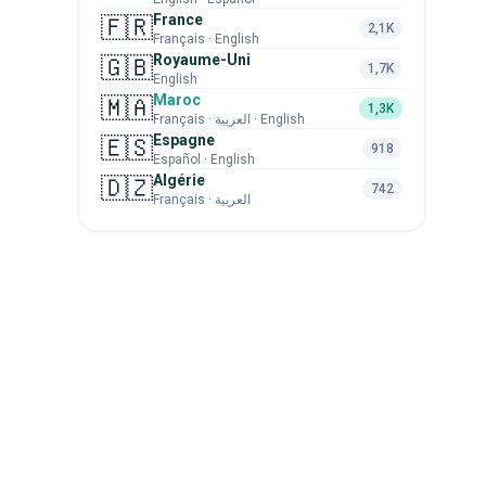
France
🇫🇷
2,1K
Français · English
Royaume-Uni
🇬🇧
1,7K
English
Maroc
🇲🇦
1,3K
Français · العربية · English
Espagne
🇪🇸
918
Español · English
Algérie
🇩🇿
742
Français · العربية