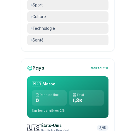
Sport
Culture
Technologie
Santé
Pays
Voir tout
🇲🇦
Maroc
Dans ce flux
Total
0
1,3K
Sur les dernières 24h
États-Unis
🇺🇸
2,9K
English · Español