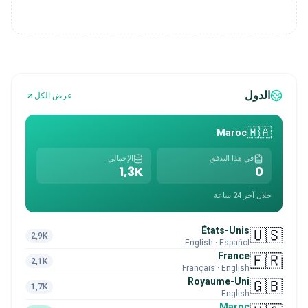
الدول
عرض الكل
🇲🇦
Maroc
في هذا التدفق
الإجمالي
1,3K
0
خلال آخر 24 ساعة
États-Unis
🇺🇸
2,9K
English · Español
France
🇫🇷
2,1K
Français · English
Royaume-Uni
🇬🇧
1,7K
English
Maroc