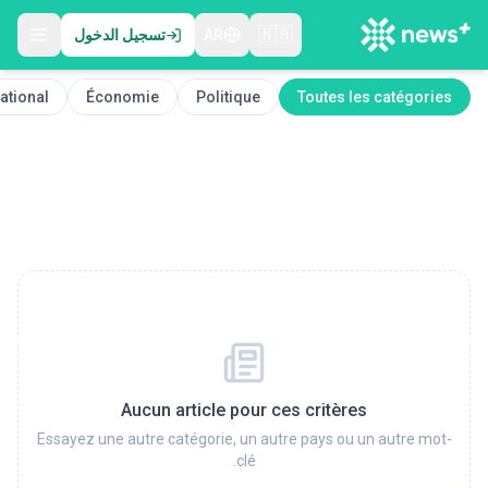
🇲🇦
AR
تسجيل الدخول
national
Économie
Politique
Toutes les catégories
Aucun article pour ces critères
Essayez une autre catégorie, un autre pays ou un autre mot-
clé.