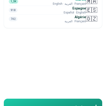
🇲🇦
1,3K
Français · العربية · English
Espagne
🇪🇸
918
Español · English
Algérie
🇩🇿
742
Français · العربية