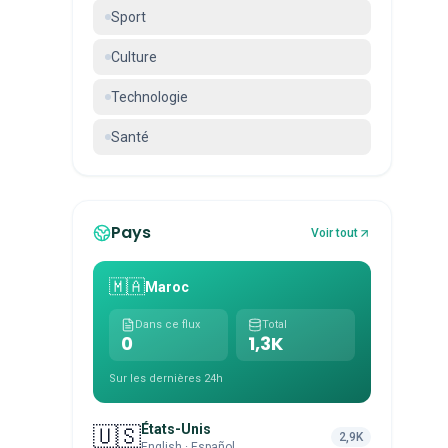
Sport
Culture
Technologie
Santé
Pays
Voir tout
🇲🇦
Maroc
Dans ce flux
Total
0
1,3K
Sur les dernières 24h
États-Unis
🇺🇸
2,9K
English · Español