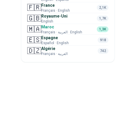
France
🇫🇷
2,1K
Français · English
Royaume-Uni
🇬🇧
1,7K
English
Maroc
🇲🇦
1,3K
Français · العربية · English
Espagne
🇪🇸
918
Español · English
Algérie
🇩🇿
742
Français · العربية