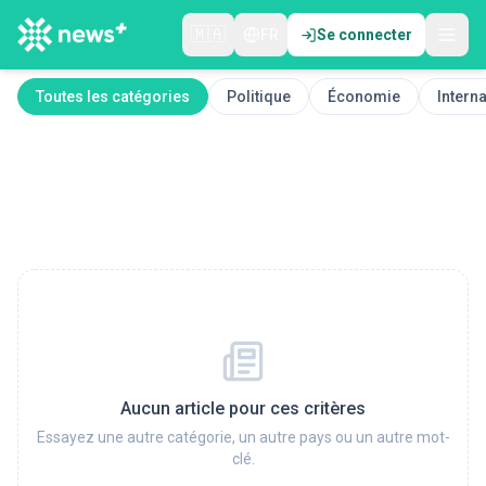
🇲🇦
FR
Se connecter
Toutes les catégories
Politique
Économie
Interna
Aucun article pour ces critères
Essayez une autre catégorie, un autre pays ou un autre mot-
clé.