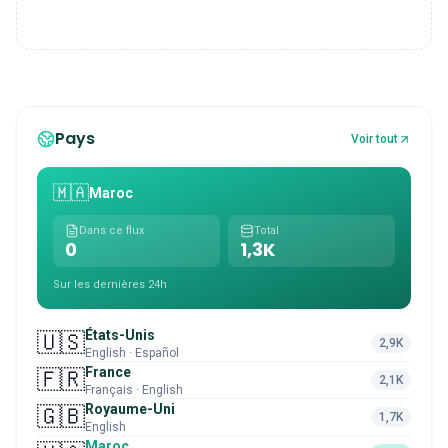
Pays
Voir tout
🇲🇦
Maroc
Dans ce flux
Total
0
1,3K
Sur les dernières 24h
États-Unis
🇺🇸
2,9K
English · Español
France
🇫🇷
2,1K
Français · English
Royaume-Uni
🇬🇧
1,7K
English
Maroc