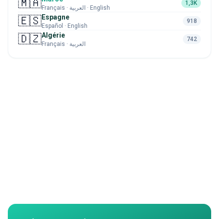
🇲🇦
1,3K
Français · العربية · English
Espagne
🇪🇸
918
Español · English
Algérie
🇩🇿
742
Français · العربية