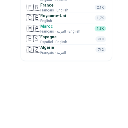
France
🇫🇷
2,1K
Français · English
Royaume-Uni
🇬🇧
1,7K
English
Maroc
🇲🇦
1,3K
Français · العربية · English
Espagne
🇪🇸
918
Español · English
Algérie
🇩🇿
742
Français · العربية