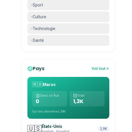
Sport
Culture
Technologie
Santé
Pays
Voir tout
🇲🇦
Maroc
Dans ce flux
Total
0
1,3K
Sur les dernières 24h
États-Unis
🇺🇸
2,9K
English · Español