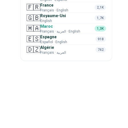
France
🇫🇷
2,1K
Français · English
Royaume-Uni
🇬🇧
1,7K
English
Maroc
🇲🇦
1,3K
Français · العربية · English
Espagne
🇪🇸
918
Español · English
Algérie
🇩🇿
742
Français · العربية