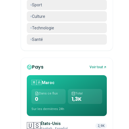
Sport
Culture
Technologie
Santé
Pays
Voir tout
🇲🇦
Maroc
Dans ce flux
Total
0
1,3K
Sur les dernières 24h
États-Unis
🇺🇸
2,9K
English · Español