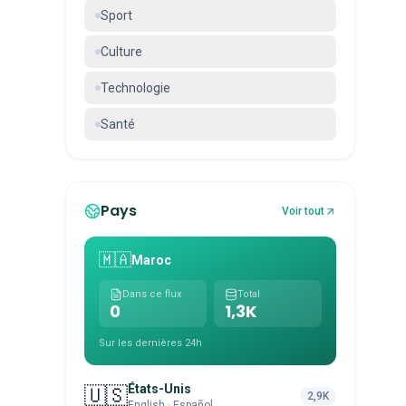
Sport
Culture
Technologie
Santé
Pays
Voir tout
🇲🇦
Maroc
Dans ce flux
Total
0
1,3K
Sur les dernières 24h
États-Unis
🇺🇸
2,9K
English · Español