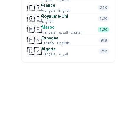
France
🇫🇷
2,1K
Français · English
Royaume-Uni
🇬🇧
1,7K
English
Maroc
🇲🇦
1,3K
Français · العربية · English
Espagne
🇪🇸
918
Español · English
Algérie
🇩🇿
742
Français · العربية