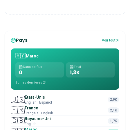
Pays
Voir tout
🇲🇦
Maroc
Dans ce flux
Total
0
1,3K
Sur les dernières 24h
États-Unis
🇺🇸
2,9K
English · Español
France
🇫🇷
2,1K
Français · English
Royaume-Uni
🇬🇧
1,7K
English
Maroc