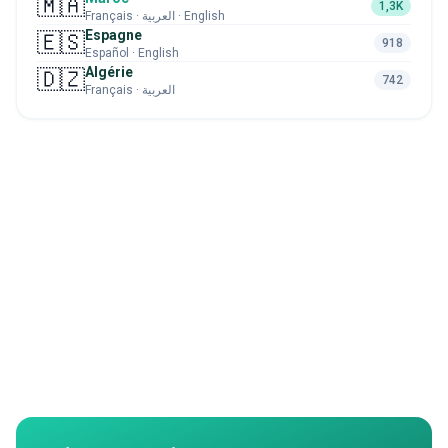
🇲🇦
1,3K
Français · العربية · English
Espagne
🇪🇸
918
Español · English
Algérie
🇩🇿
742
Français · العربية