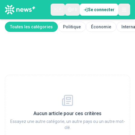
🇲🇦
FR
Se connecter
Toutes les catégories
Politique
Économie
Interna
Aucun article pour ces critères
Essayez une autre catégorie, un autre pays ou un autre mot-
clé.