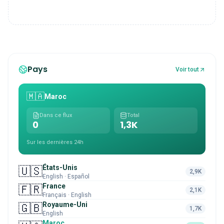
Pays
Voir tout
🇲🇦
Maroc
Dans ce flux
Total
0
1,3K
Sur les dernières 24h
États-Unis
🇺🇸
2,9K
English · Español
France
🇫🇷
2,1K
Français · English
Royaume-Uni
🇬🇧
1,7K
English
Maroc