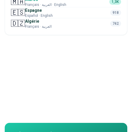
🇲🇦
1,3K
Français · العربية · English
Espagne
🇪🇸
918
Español · English
Algérie
🇩🇿
742
Français · العربية