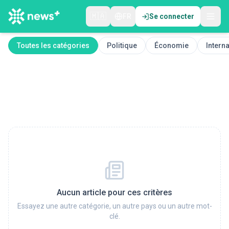
🇲🇦
FR
Se connecter
Toutes les catégories
Politique
Économie
Interna
Aucun article pour ces critères
Essayez une autre catégorie, un autre pays ou un autre mot-
clé.