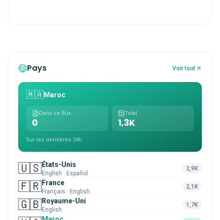
Pays
Voir tout
🇲🇦
Maroc
Dans ce flux
Total
0
1,3K
Sur les dernières 24h
États-Unis
🇺🇸
2,9K
English · Español
France
🇫🇷
2,1K
Français · English
Royaume-Uni
🇬🇧
1,7K
English
Maroc