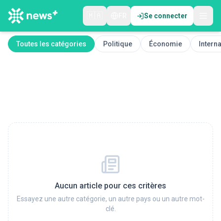
🇲🇦
FR
Se connecter
Toutes les catégories
Politique
Économie
Interna
Aucun article pour ces critères
Essayez une autre catégorie, un autre pays ou un autre mot-
clé.