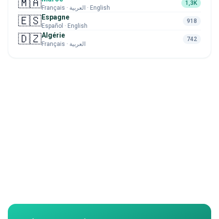
🇲🇦
1,3K
Français · العربية · English
Espagne
🇪🇸
918
Español · English
Algérie
🇩🇿
742
Français · العربية