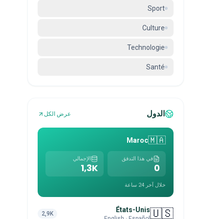
Sport
Culture
Technologie
Santé
الدول
عرض الكل
🇲🇦
Maroc
في هذا التدفق
الإجمالي
1,3K
0
خلال آخر 24 ساعة
États-Unis
🇺🇸
2,9K
English · Español