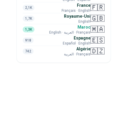
France
🇫🇷
2,1K
Français · English
Royaume-Uni
🇬🇧
1,7K
English
Maroc
🇲🇦
1,3K
Français · العربية · English
Espagne
🇪🇸
918
Español · English
Algérie
🇩🇿
742
Français · العربية