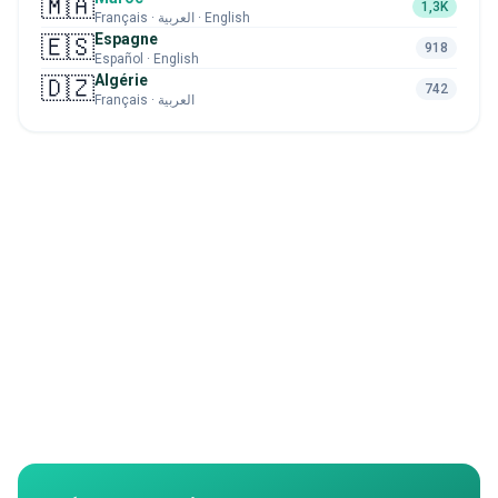
🇲🇦
1,3K
Français · العربية · English
Espagne
🇪🇸
918
Español · English
Algérie
🇩🇿
742
Français · العربية