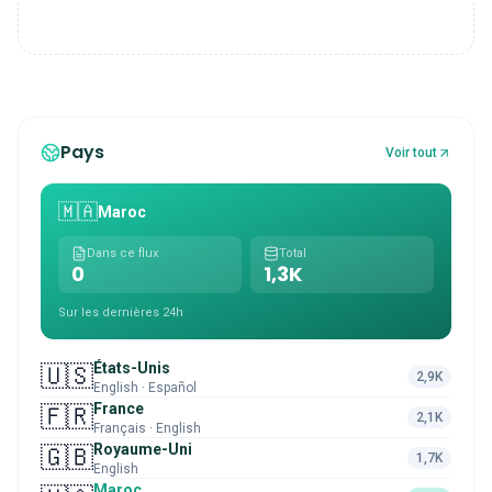
Pays
Voir tout
🇲🇦
Maroc
Dans ce flux
Total
0
1,3K
Sur les dernières 24h
États-Unis
🇺🇸
2,9K
English · Español
France
🇫🇷
2,1K
Français · English
Royaume-Uni
🇬🇧
1,7K
English
Maroc