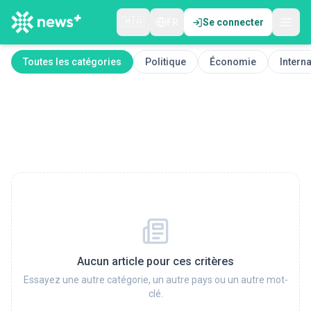
🇲🇦
FR
Se connecter
Toutes les catégories
Politique
Économie
Interna
Aucun article pour ces critères
Essayez une autre catégorie, un autre pays ou un autre mot-
clé.