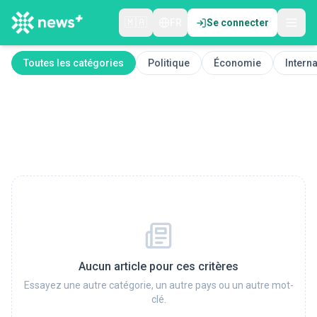
🇲🇦
FR
Se connecter
Toutes les catégories
Politique
Économie
Interna
Aucun article pour ces critères
Essayez une autre catégorie, un autre pays ou un autre mot-
clé.