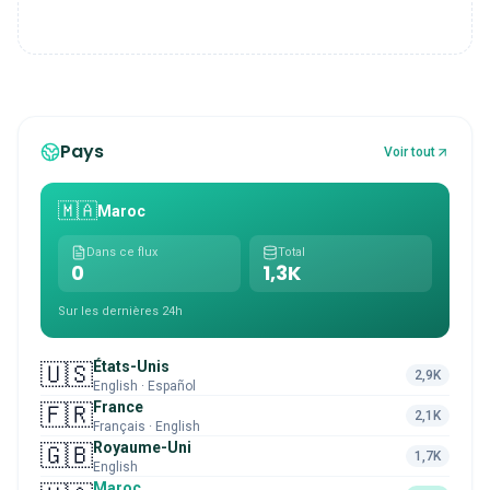
Pays
Voir tout
🇲🇦
Maroc
Dans ce flux
Total
0
1,3K
Sur les dernières 24h
États-Unis
🇺🇸
2,9K
English · Español
France
🇫🇷
2,1K
Français · English
Royaume-Uni
🇬🇧
1,7K
English
Maroc