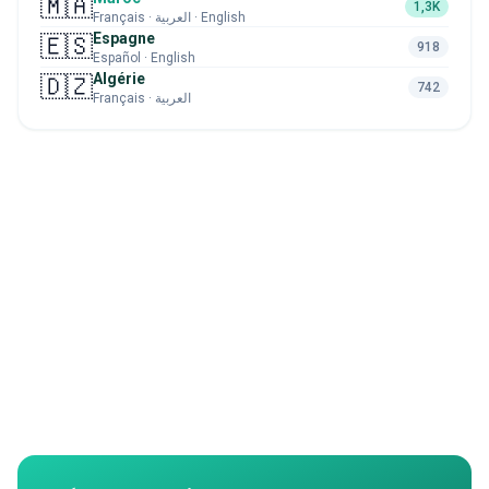
🇲🇦
1,3K
Français · العربية · English
Espagne
🇪🇸
918
Español · English
Algérie
🇩🇿
742
Français · العربية