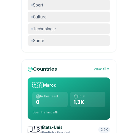
Sport
Culture
Technologie
Santé
Countries
View all
🇲🇦
Maroc
In this feed
Total
0
1,3K
Over the last 24h
États-Unis
🇺🇸
2,9K
English · Español