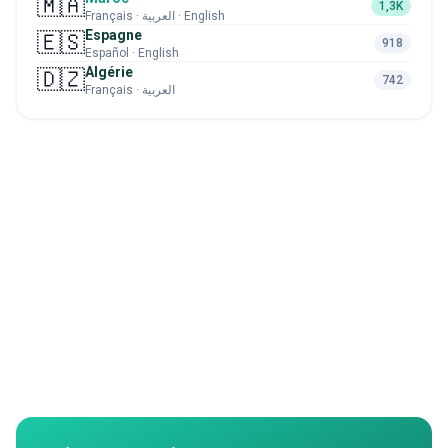
🇲🇦
1,3K
Français · العربية · English
Espagne
🇪🇸
918
Español · English
Algérie
🇩🇿
742
Français · العربية