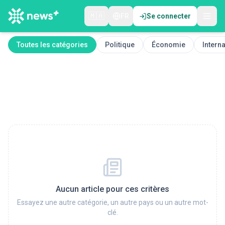
🇲🇦
FR
Se connecter
Toutes les catégories
Politique
Économie
Interna
Aucun article pour ces critères
Essayez une autre catégorie, un autre pays ou un autre mot-
clé.