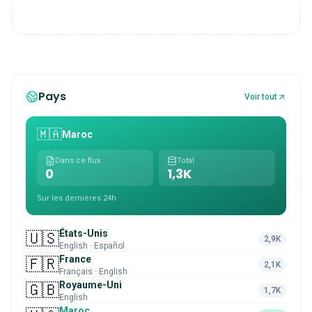
Pays
Voir tout
🇲🇦
Maroc
Dans ce flux
Total
0
1,3K
Sur les dernières 24h
États-Unis
🇺🇸
2,9K
English · Español
France
🇫🇷
2,1K
Français · English
Royaume-Uni
🇬🇧
1,7K
English
Maroc