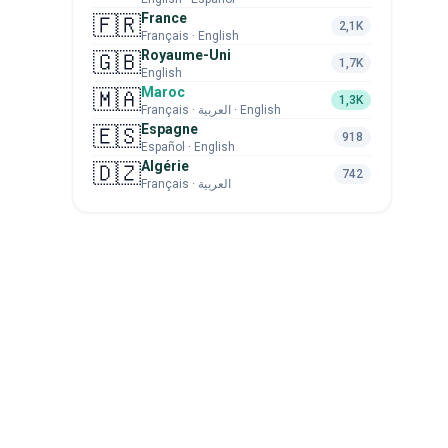
France
🇫🇷
2,1K
Français · English
Royaume-Uni
🇬🇧
1,7K
English
Maroc
🇲🇦
1,3K
Français · العربية · English
Espagne
🇪🇸
918
Español · English
Algérie
🇩🇿
742
Français · العربية