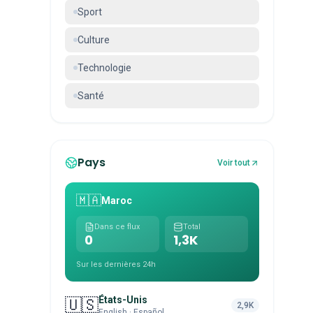
Sport
Culture
Technologie
Santé
Pays
Voir tout
🇲🇦
Maroc
Dans ce flux
Total
0
1,3K
Sur les dernières 24h
États-Unis
🇺🇸
2,9K
English · Español