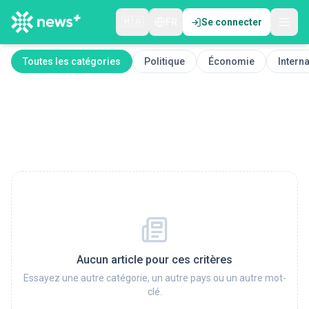
🇲🇦
FR
Se connecter
Toutes les catégories
Politique
Économie
Interna
Aucun article pour ces critères
Essayez une autre catégorie, un autre pays ou un autre mot-
clé.