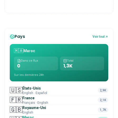
Pays
Voir tout
🇲🇦
Maroc
Dans ce flux
Total
0
1,3K
Sur les dernières 24h
États-Unis
🇺🇸
2,9K
English · Español
France
🇫🇷
2,1K
Français · English
Royaume-Uni
🇬🇧
1,7K
English
Maroc