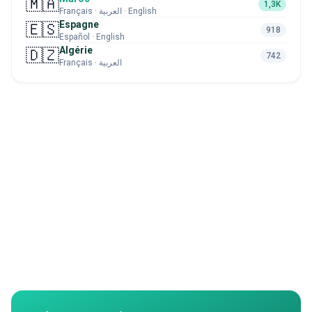
🇲🇦
1,3K
Français · العربية · English
Espagne
🇪🇸
918
Español · English
Algérie
🇩🇿
742
Français · العربية