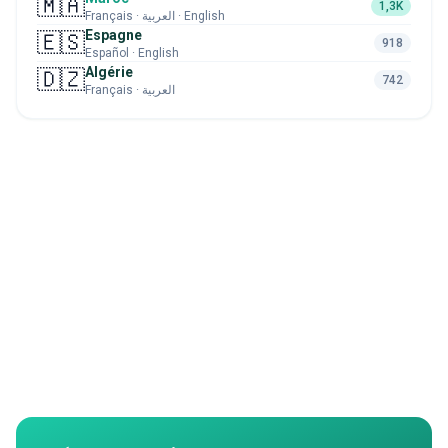
🇲🇦
1,3K
Français · العربية · English
Espagne
🇪🇸
918
Español · English
Algérie
🇩🇿
742
Français · العربية