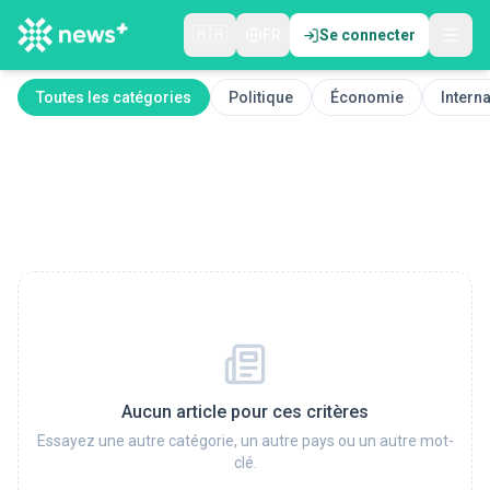
🇲🇦
FR
Se connecter
Toutes les catégories
Politique
Économie
Interna
Aucun article pour ces critères
Essayez une autre catégorie, un autre pays ou un autre mot-
clé.