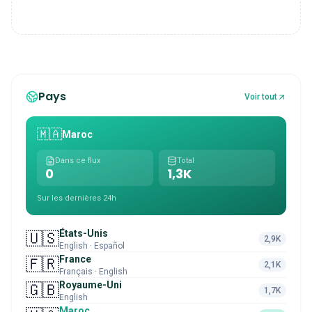
Pays
Voir tout
🇲🇦
Maroc
Dans ce flux
Total
0
1,3K
Sur les dernières 24h
États-Unis
🇺🇸
2,9K
English · Español
France
🇫🇷
2,1K
Français · English
Royaume-Uni
🇬🇧
1,7K
English
Maroc