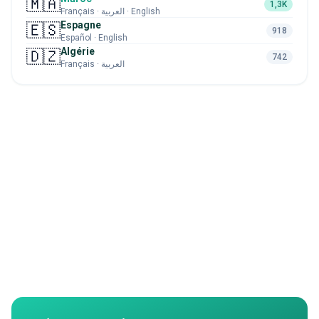
🇲🇦
1,3K
Français · العربية · English
Espagne
🇪🇸
918
Español · English
Algérie
🇩🇿
742
Français · العربية