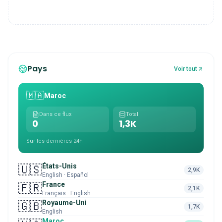
Pays
Voir tout
🇲🇦
Maroc
Dans ce flux
Total
0
1,3K
Sur les dernières 24h
États-Unis
🇺🇸
2,9K
English · Español
France
🇫🇷
2,1K
Français · English
Royaume-Uni
🇬🇧
1,7K
English
Maroc