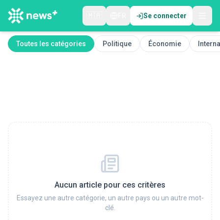
🇲🇦
FR
Se connecter
Toutes les catégories
Politique
Économie
Interna
Aucun article pour ces critères
Essayez une autre catégorie, un autre pays ou un autre mot-
clé.