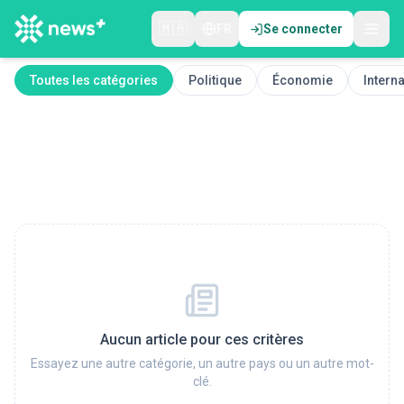
🇲🇦
FR
Se connecter
Toutes les catégories
Politique
Économie
Interna
Aucun article pour ces critères
Essayez une autre catégorie, un autre pays ou un autre mot-
clé.