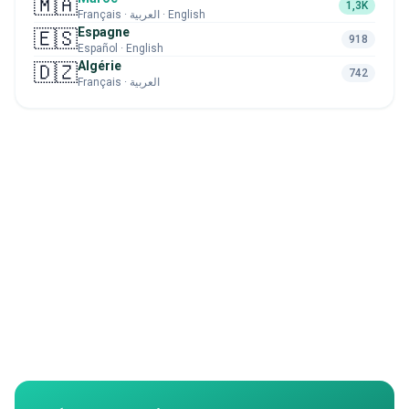
🇲🇦
1,3K
Français · العربية · English
Espagne
🇪🇸
918
Español · English
Algérie
🇩🇿
742
Français · العربية