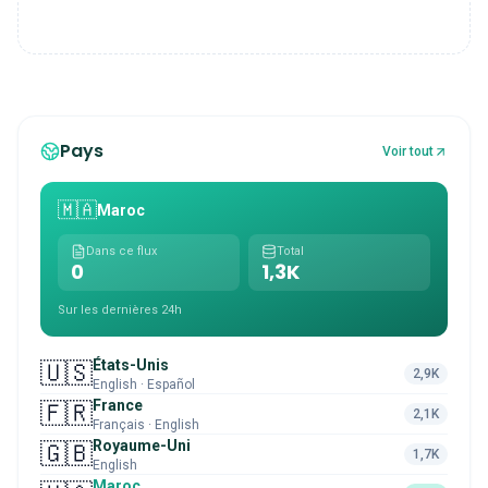
Pays
Voir tout
🇲🇦
Maroc
Dans ce flux
Total
0
1,3K
Sur les dernières 24h
États-Unis
🇺🇸
2,9K
English · Español
France
🇫🇷
2,1K
Français · English
Royaume-Uni
🇬🇧
1,7K
English
Maroc