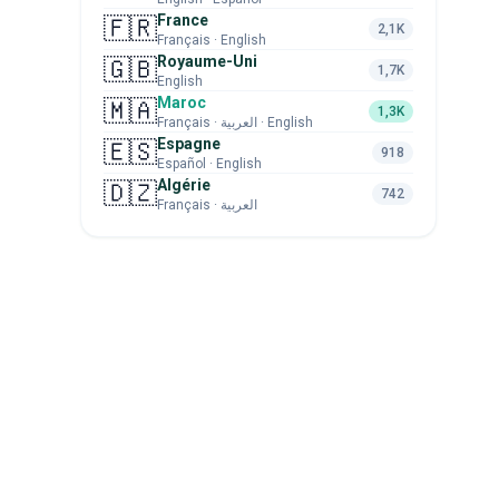
France
🇫🇷
2,1K
Français · English
Royaume-Uni
🇬🇧
1,7K
English
Maroc
🇲🇦
1,3K
Français · العربية · English
Espagne
🇪🇸
918
Español · English
Algérie
🇩🇿
742
Français · العربية