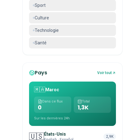
Sport
Culture
Technologie
Santé
Pays
Voir tout
🇲🇦
Maroc
Dans ce flux
Total
0
1,3K
Sur les dernières 24h
États-Unis
🇺🇸
2,9K
English · Español