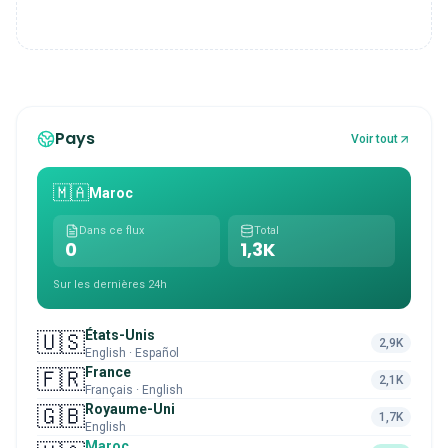
Pays
Voir tout
🇲🇦
Maroc
Dans ce flux
Total
0
1,3K
Sur les dernières 24h
États-Unis
🇺🇸
2,9K
English · Español
France
🇫🇷
2,1K
Français · English
Royaume-Uni
🇬🇧
1,7K
English
Maroc