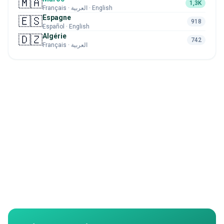
🇲🇦
1,3K
Français · العربية · English
Espagne
🇪🇸
918
Español · English
Algérie
🇩🇿
742
Français · العربية