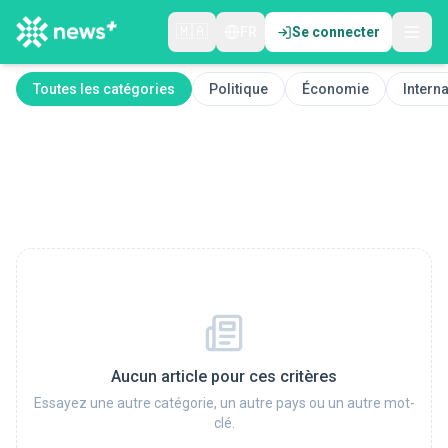
🇲🇦
FR
Se connecter
Toutes les catégories
Politique
Économie
Interna
Aucun article pour ces critères
Essayez une autre catégorie, un autre pays ou un autre mot-
clé.