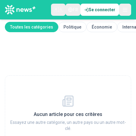
🇲🇦
FR
Se connecter
Toutes les catégories
Politique
Économie
Interna
Aucun article pour ces critères
Essayez une autre catégorie, un autre pays ou un autre mot-
clé.