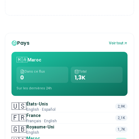
Pays
Voir tout
🇲🇦
Maroc
Dans ce flux
Total
0
1,3K
Sur les dernières 24h
États-Unis
🇺🇸
2,9K
English · Español
France
🇫🇷
2,1K
Français · English
Royaume-Uni
🇬🇧
1,7K
English
Maroc