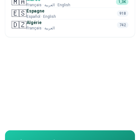
🇲🇦
1,3K
Français · العربية · English
Espagne
🇪🇸
918
Español · English
Algérie
🇩🇿
742
Français · العربية