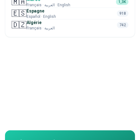
🇲🇦
1,3K
Français · العربية · English
Espagne
🇪🇸
918
Español · English
Algérie
🇩🇿
742
Français · العربية