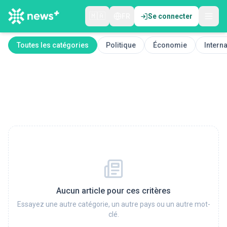
🇲🇦
FR
Se connecter
Toutes les catégories
Politique
Économie
Interna
Aucun article pour ces critères
Essayez une autre catégorie, un autre pays ou un autre mot-
clé.