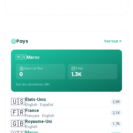
Pays
Voir tout
🇲🇦
Maroc
Dans ce flux
Total
0
1,3K
Sur les dernières 24h
États-Unis
🇺🇸
2,9K
English · Español
France
🇫🇷
2,1K
Français · English
Royaume-Uni
🇬🇧
1,7K
English
Maroc