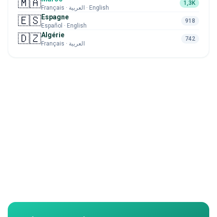
🇲🇦
1,3K
Français · العربية · English
Espagne
🇪🇸
918
Español · English
Algérie
🇩🇿
742
Français · العربية