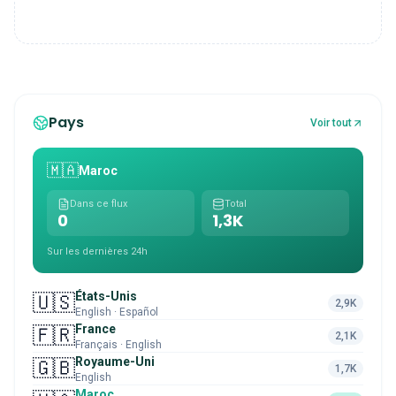
Pays
Voir tout
🇲🇦
Maroc
Dans ce flux
Total
0
1,3K
Sur les dernières 24h
États-Unis
🇺🇸
2,9K
English · Español
France
🇫🇷
2,1K
Français · English
Royaume-Uni
🇬🇧
1,7K
English
Maroc