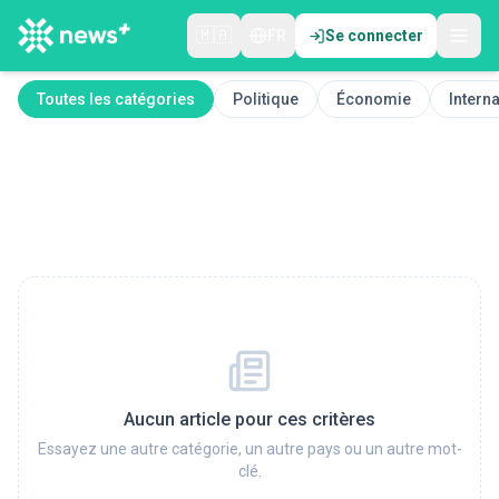
🇲🇦
FR
Se connecter
Toutes les catégories
Politique
Économie
Interna
Aucun article pour ces critères
Essayez une autre catégorie, un autre pays ou un autre mot-
clé.