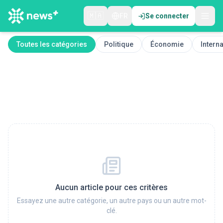
🇲🇦
FR
Se connecter
Toutes les catégories
Politique
Économie
Interna
Aucun article pour ces critères
Essayez une autre catégorie, un autre pays ou un autre mot-
clé.