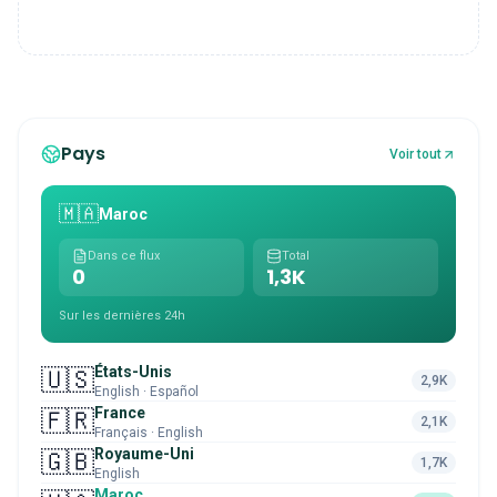
Pays
Voir tout
🇲🇦
Maroc
Dans ce flux
Total
0
1,3K
Sur les dernières 24h
États-Unis
🇺🇸
2,9K
English · Español
France
🇫🇷
2,1K
Français · English
Royaume-Uni
🇬🇧
1,7K
English
Maroc