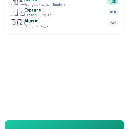
🇲🇦
1,3K
Français · العربية · English
Espagne
🇪🇸
918
Español · English
Algérie
🇩🇿
742
Français · العربية