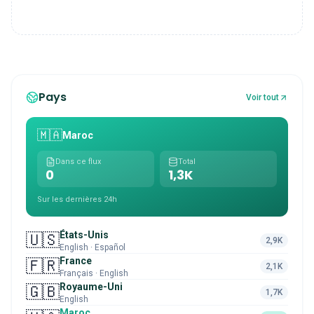
Pays
Voir tout
🇲🇦
Maroc
Dans ce flux
Total
0
1,3K
Sur les dernières 24h
États-Unis
🇺🇸
2,9K
English · Español
France
🇫🇷
2,1K
Français · English
Royaume-Uni
🇬🇧
1,7K
English
Maroc