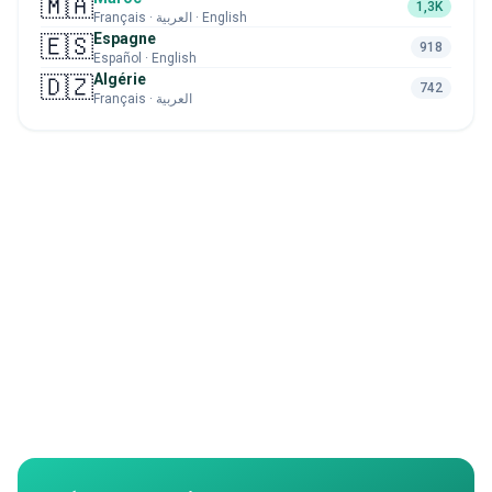
🇲🇦
1,3K
Français · العربية · English
Espagne
🇪🇸
918
Español · English
Algérie
🇩🇿
742
Français · العربية