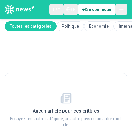
🇲🇦
FR
Se connecter
Toutes les catégories
Politique
Économie
Interna
Aucun article pour ces critères
Essayez une autre catégorie, un autre pays ou un autre mot-
clé.