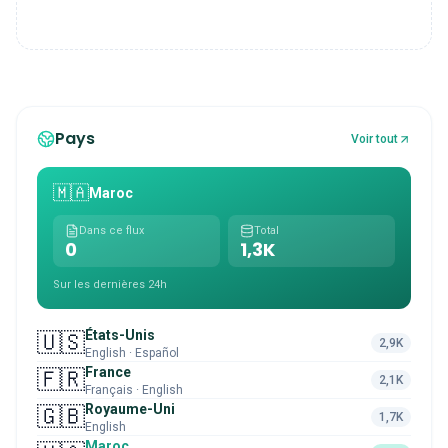
Pays
Voir tout
🇲🇦
Maroc
Dans ce flux
Total
0
1,3K
Sur les dernières 24h
États-Unis
🇺🇸
2,9K
English · Español
France
🇫🇷
2,1K
Français · English
Royaume-Uni
🇬🇧
1,7K
English
Maroc