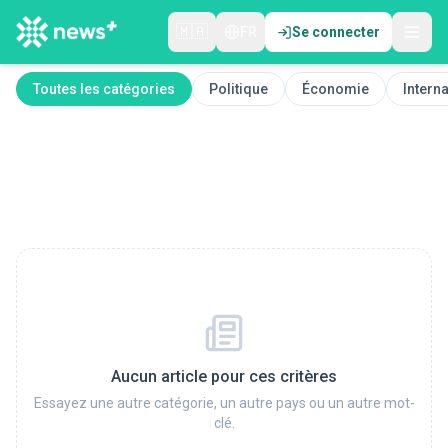
🇲🇦
FR
Se connecter
Toutes les catégories
Politique
Économie
Interna
Aucun article pour ces critères
Essayez une autre catégorie, un autre pays ou un autre mot-
clé.