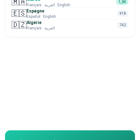
🇲🇦
1,3K
Français · العربية · English
Espagne
🇪🇸
918
Español · English
Algérie
🇩🇿
742
Français · العربية