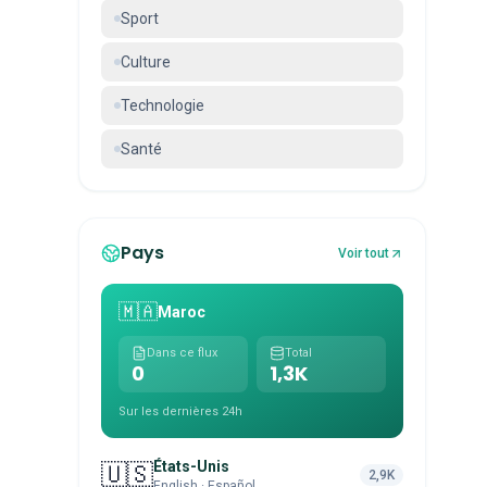
Sport
Culture
Technologie
Santé
Pays
Voir tout
🇲🇦
Maroc
Dans ce flux
Total
0
1,3K
Sur les dernières 24h
États-Unis
🇺🇸
2,9K
English · Español