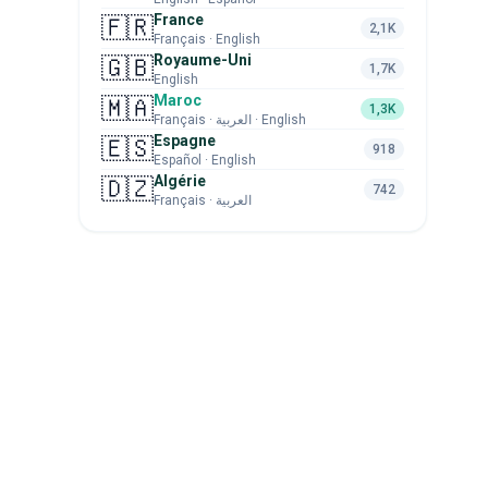
France
🇫🇷
2,1K
Français · English
Royaume-Uni
🇬🇧
1,7K
English
Maroc
🇲🇦
1,3K
Français · العربية · English
Espagne
🇪🇸
918
Español · English
Algérie
🇩🇿
742
Français · العربية