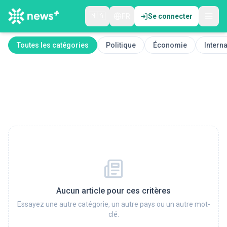
🇲🇦
FR
Se connecter
Toutes les catégories
Politique
Économie
Interna
Aucun article pour ces critères
Essayez une autre catégorie, un autre pays ou un autre mot-
clé.