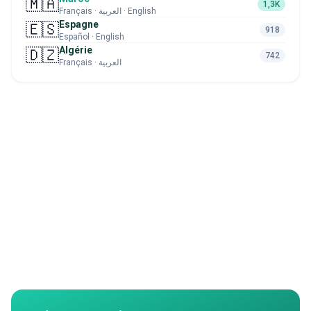
🇲🇦
1,3K
Français · العربية · English
Espagne
🇪🇸
918
Español · English
Algérie
🇩🇿
742
Français · العربية