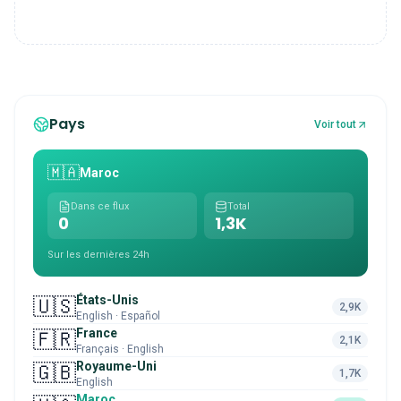
Pays
Voir tout
🇲🇦
Maroc
Dans ce flux
Total
0
1,3K
Sur les dernières 24h
États-Unis
🇺🇸
2,9K
English · Español
France
🇫🇷
2,1K
Français · English
Royaume-Uni
🇬🇧
1,7K
English
Maroc