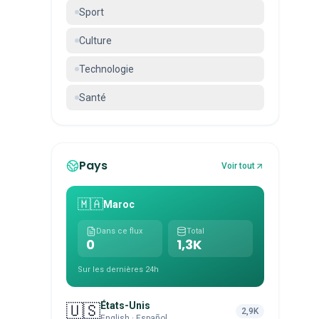
Sport
Culture
Technologie
Santé
Pays
Voir tout
🇲🇦
Maroc
Dans ce flux
Total
0
1,3K
Sur les dernières 24h
États-Unis
🇺🇸
2,9K
English · Español