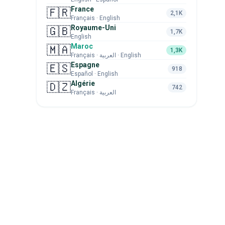
France
🇫🇷
2,1K
Français · English
Royaume-Uni
🇬🇧
1,7K
English
Maroc
🇲🇦
1,3K
Français · العربية · English
Espagne
🇪🇸
918
Español · English
Algérie
🇩🇿
742
Français · العربية