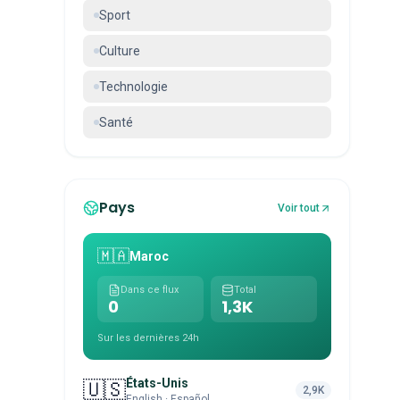
Sport
Culture
Technologie
Santé
Pays
Voir tout
🇲🇦
Maroc
Dans ce flux
Total
0
1,3K
Sur les dernières 24h
États-Unis
🇺🇸
2,9K
English · Español