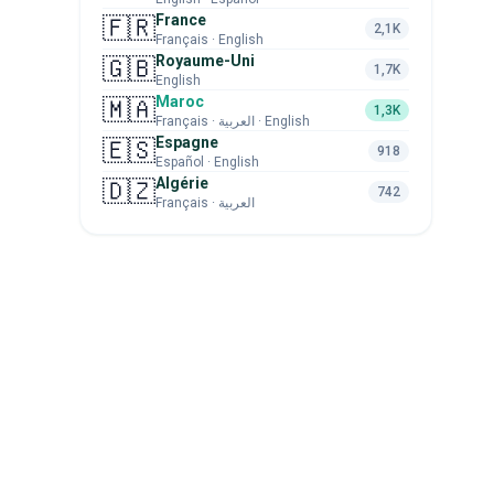
France
🇫🇷
2,1K
Français · English
Royaume-Uni
🇬🇧
1,7K
English
Maroc
🇲🇦
1,3K
Français · العربية · English
Espagne
🇪🇸
918
Español · English
Algérie
🇩🇿
742
Français · العربية