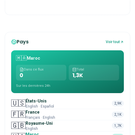
Pays
Voir tout
🇲🇦
Maroc
Dans ce flux
Total
0
1,3K
Sur les dernières 24h
États-Unis
🇺🇸
2,9K
English · Español
France
🇫🇷
2,1K
Français · English
Royaume-Uni
🇬🇧
1,7K
English
Maroc