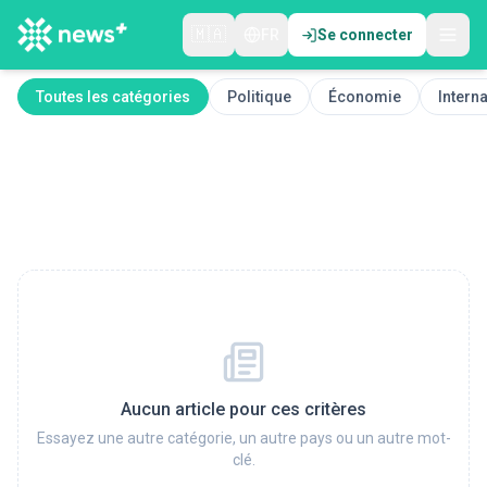
🇲🇦
FR
Se connecter
Toutes les catégories
Politique
Économie
Interna
Aucun article pour ces critères
Essayez une autre catégorie, un autre pays ou un autre mot-
clé.