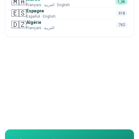
🇲🇦
1,3K
Français · العربية · English
Espagne
🇪🇸
918
Español · English
Algérie
🇩🇿
742
Français · العربية