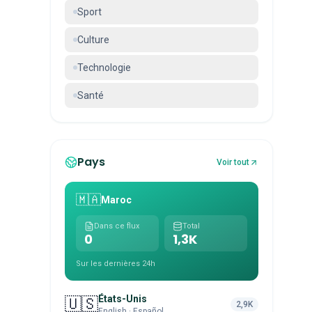
Sport
Culture
Technologie
Santé
Pays
Voir tout
🇲🇦
Maroc
Dans ce flux
Total
0
1,3K
Sur les dernières 24h
États-Unis
🇺🇸
2,9K
English · Español