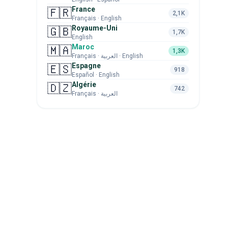
France
🇫🇷
2,1K
Français · English
Royaume-Uni
🇬🇧
1,7K
English
Maroc
🇲🇦
1,3K
Français · العربية · English
Espagne
🇪🇸
918
Español · English
Algérie
🇩🇿
742
Français · العربية