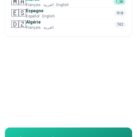
🇲🇦
1,3K
Français · العربية · English
Espagne
🇪🇸
918
Español · English
Algérie
🇩🇿
742
Français · العربية