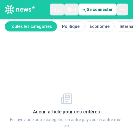
🇲🇦
FR
Se connecter
Toutes les catégories
Politique
Économie
Interna
Aucun article pour ces critères
Essayez une autre catégorie, un autre pays ou un autre mot-
clé.