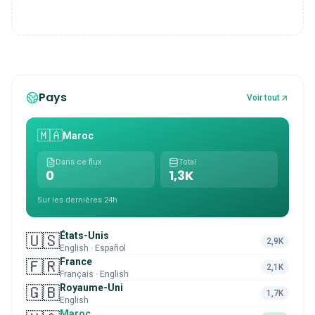
Pays
Voir tout
🇲🇦
Maroc
Dans ce flux
Total
0
1,3K
Sur les dernières 24h
États-Unis
🇺🇸
2,9K
English · Español
France
🇫🇷
2,1K
Français · English
Royaume-Uni
🇬🇧
1,7K
English
Maroc