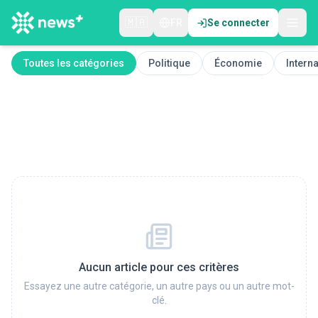
🇲🇦
FR
Se connecter
Toutes les catégories
Politique
Économie
Interna
Aucun article pour ces critères
Essayez une autre catégorie, un autre pays ou un autre mot-
clé.