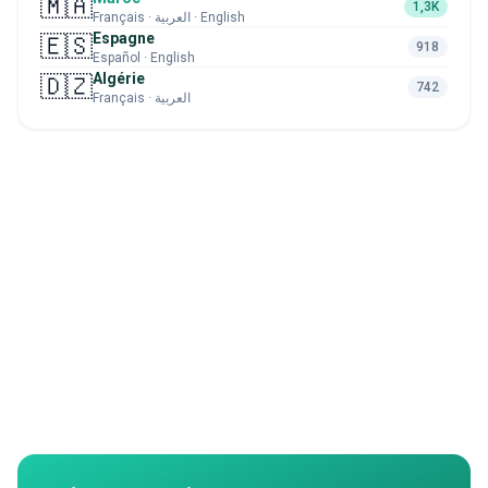
🇲🇦
1,3K
Français · العربية · English
Espagne
🇪🇸
918
Español · English
Algérie
🇩🇿
742
Français · العربية