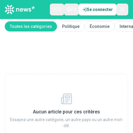
🇲🇦
FR
Se connecter
Toutes les catégories
Politique
Économie
Interna
Aucun article pour ces critères
Essayez une autre catégorie, un autre pays ou un autre mot-
clé.