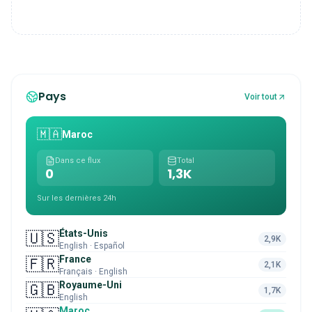
Pays
Voir tout
🇲🇦
Maroc
Dans ce flux
Total
0
1,3K
Sur les dernières 24h
États-Unis
🇺🇸
2,9K
English · Español
France
🇫🇷
2,1K
Français · English
Royaume-Uni
🇬🇧
1,7K
English
Maroc