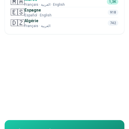
🇲🇦
1,3K
Français · العربية · English
Espagne
🇪🇸
918
Español · English
Algérie
🇩🇿
742
Français · العربية