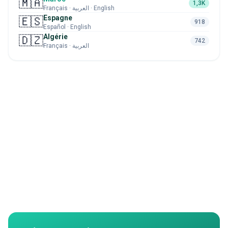
🇲🇦
1,3K
Français · العربية · English
Espagne
🇪🇸
918
Español · English
Algérie
🇩🇿
742
Français · العربية