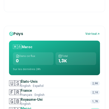
Pays
Voir tout
🇲🇦
Maroc
Dans ce flux
Total
0
1,3K
Sur les dernières 24h
États-Unis
🇺🇸
2,9K
English · Español
France
🇫🇷
2,1K
Français · English
Royaume-Uni
🇬🇧
1,7K
English
Maroc