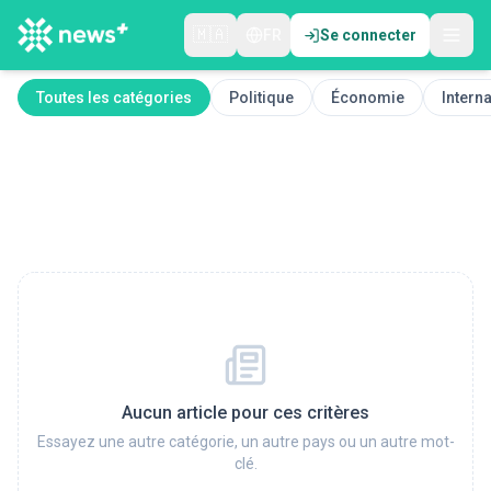
🇲🇦
FR
Se connecter
Toutes les catégories
Politique
Économie
Interna
Aucun article pour ces critères
Essayez une autre catégorie, un autre pays ou un autre mot-
clé.