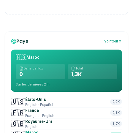
Pays
Voir tout
🇲🇦
Maroc
Dans ce flux
Total
0
1,3K
Sur les dernières 24h
États-Unis
🇺🇸
2,9K
English · Español
France
🇫🇷
2,1K
Français · English
Royaume-Uni
🇬🇧
1,7K
English
Maroc