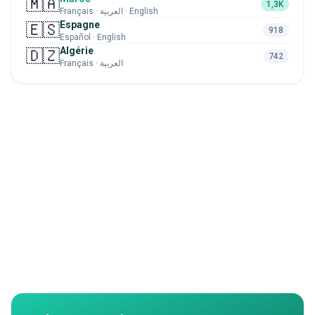
🇲🇦
1,3K
Français · العربية · English
Espagne
🇪🇸
918
Español · English
Algérie
🇩🇿
742
Français · العربية