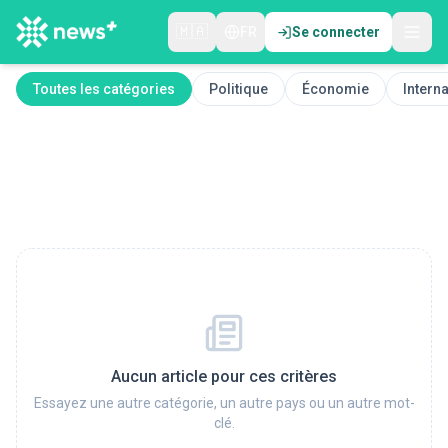
🇲🇦
FR
Se connecter
Toutes les catégories
Politique
Économie
Interna
Aucun article pour ces critères
Essayez une autre catégorie, un autre pays ou un autre mot-
clé.