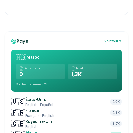
Pays
Voir tout
🇲🇦
Maroc
Dans ce flux
Total
0
1,3K
Sur les dernières 24h
États-Unis
🇺🇸
2,9K
English · Español
France
🇫🇷
2,1K
Français · English
Royaume-Uni
🇬🇧
1,7K
English
Maroc