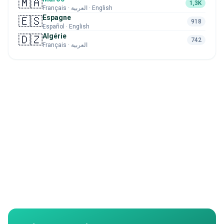
🇲🇦
1,3K
Français · العربية · English
Espagne
🇪🇸
918
Español · English
Algérie
🇩🇿
742
Français · العربية