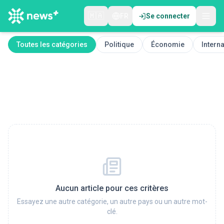
🇲🇦
FR
Se connecter
Toutes les catégories
Politique
Économie
Interna
Aucun article pour ces critères
Essayez une autre catégorie, un autre pays ou un autre mot-
clé.