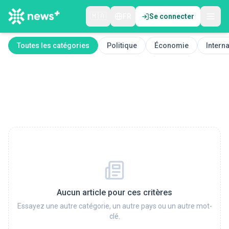
🇲🇦
FR
Se connecter
Toutes les catégories
Politique
Économie
Interna
Aucun article pour ces critères
Essayez une autre catégorie, un autre pays ou un autre mot-
clé.