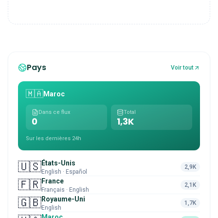
Pays
Voir tout
🇲🇦
Maroc
Dans ce flux
Total
0
1,3K
Sur les dernières 24h
États-Unis
🇺🇸
2,9K
English · Español
France
🇫🇷
2,1K
Français · English
Royaume-Uni
🇬🇧
1,7K
English
Maroc