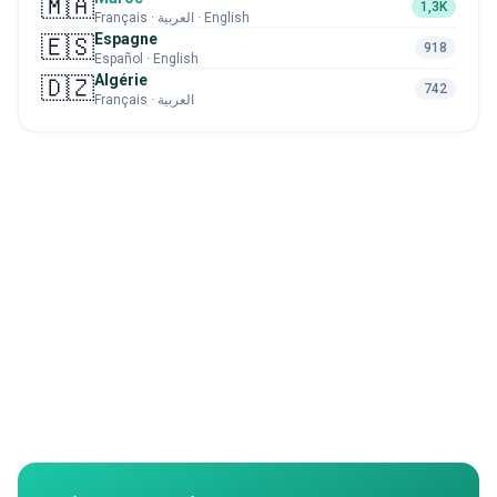
🇲🇦
1,3K
Français · العربية · English
Espagne
🇪🇸
918
Español · English
Algérie
🇩🇿
742
Français · العربية