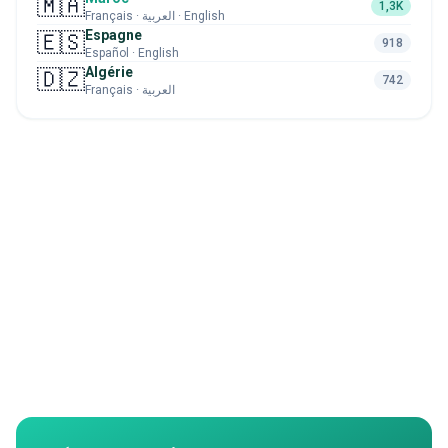
🇲🇦
1,3K
Français · العربية · English
Espagne
🇪🇸
918
Español · English
Algérie
🇩🇿
742
Français · العربية