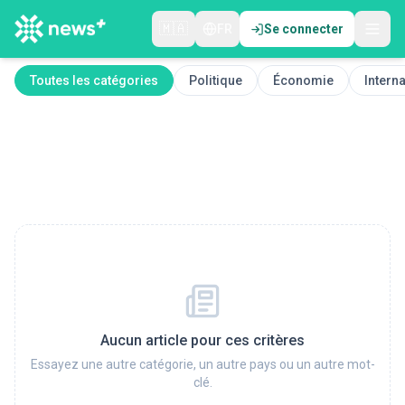
🇲🇦
FR
Se connecter
Toutes les catégories
Politique
Économie
Interna
Aucun article pour ces critères
Essayez une autre catégorie, un autre pays ou un autre mot-
clé.