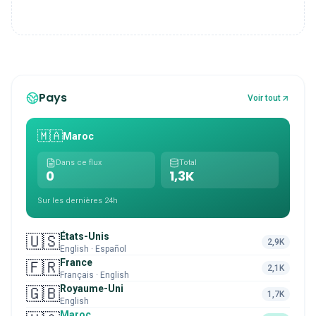
Pays
Voir tout
🇲🇦
Maroc
Dans ce flux
Total
0
1,3K
Sur les dernières 24h
États-Unis
🇺🇸
2,9K
English · Español
France
🇫🇷
2,1K
Français · English
Royaume-Uni
🇬🇧
1,7K
English
Maroc