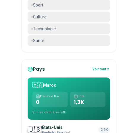
Sport
Culture
Technologie
Santé
Pays
Voir tout
🇲🇦
Maroc
Dans ce flux
Total
0
1,3K
Sur les dernières 24h
États-Unis
🇺🇸
2,9K
English · Español