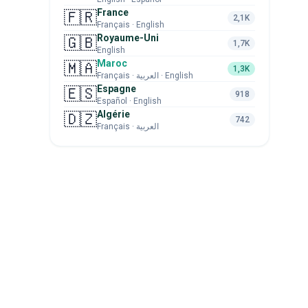
France
🇫🇷
2,1K
Français · English
Royaume-Uni
🇬🇧
1,7K
English
Maroc
🇲🇦
1,3K
Français · العربية · English
Espagne
🇪🇸
918
Español · English
Algérie
🇩🇿
742
Français · العربية