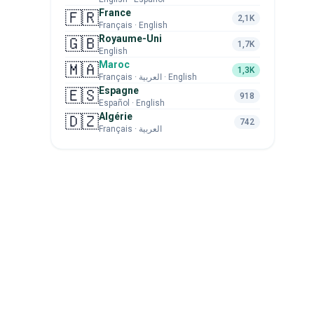
France
🇫🇷
2,1K
Français · English
Royaume-Uni
🇬🇧
1,7K
English
Maroc
🇲🇦
1,3K
Français · العربية · English
Espagne
🇪🇸
918
Español · English
Algérie
🇩🇿
742
Français · العربية