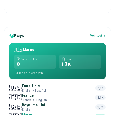
Pays
Voir tout
🇲🇦
Maroc
Dans ce flux
Total
0
1,3K
Sur les dernières 24h
États-Unis
🇺🇸
2,9K
English · Español
France
🇫🇷
2,1K
Français · English
Royaume-Uni
🇬🇧
1,7K
English
Maroc