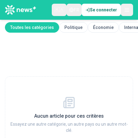
🇲🇦
FR
Se connecter
Toutes les catégories
Politique
Économie
Interna
Aucun article pour ces critères
Essayez une autre catégorie, un autre pays ou un autre mot-
clé.