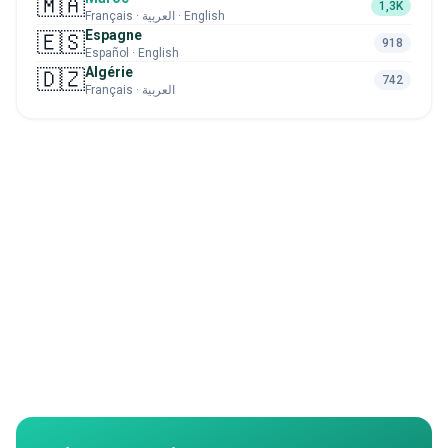
🇲🇦
1,3K
Français · العربية · English
Espagne
🇪🇸
918
Español · English
Algérie
🇩🇿
742
Français · العربية