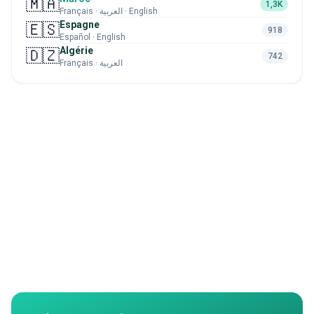
🇲🇦
1,3K
Français · العربية · English
Espagne
🇪🇸
918
Español · English
Algérie
🇩🇿
742
Français · العربية