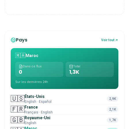
Pays
Voir tout
🇲🇦
Maroc
Dans ce flux
Total
0
1,3K
Sur les dernières 24h
États-Unis
🇺🇸
2,9K
English · Español
France
🇫🇷
2,1K
Français · English
Royaume-Uni
🇬🇧
1,7K
English
Maroc