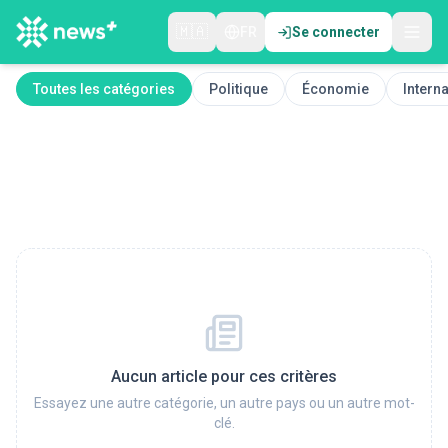
🇲🇦
FR
Se connecter
Toutes les catégories
Politique
Économie
Interna
Aucun article pour ces critères
Essayez une autre catégorie, un autre pays ou un autre mot-
clé.